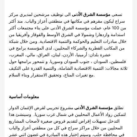
تسعى
مؤسسة الشرق الأدنى
الى توظيف مرشحين لمديري مركز
سراج ليكون مقرهم في مكاتبها في منطقتي أعزاز والباب. منذ أكثر
من 100 عام، عملت مؤسسة الشرق الأدنى على بناء مجتمعات أكثر
استدامة وازدهارا وشمولا في الشرق الأوسط والقوقاز وأفريقيا من
خلال مبادرات التعليم والحوكمة والتنمية الاقتصادية. ومن خلال شبكة
من المكاتب القطرية والشركاء المحليين، لدى المؤسسة برامج في
عشرة بلدان: أرمينيا، الأردن، لبنان، العراق، مالي، المغرب،
فلسطين، السودان ، جنوب السودان وسوريا. و تتمحور برامجها حول
ثلاثة مجالات: التنمية الاقتصادية الشاملة، والتنمية القدرة على التكيف
مع تغيرات المناخ، وتحقيق الاستقرار وبناء السلام.
معلومات أساسية
تطلق
مؤسسة الشرق الأدنى
مشروع تجريبي لقرض الإئتمان الدوار
لتمكين رواد الأعمال المحليين في شمال غرب سوريا. وسينشئ هذا
التدخل تسهيلات إقراض لتقديم قروض صغيرة لأصحاب المشاريع
المحليين من خلال مراكز سراج في كل من منطقتي أعزاز والباب
في محافظة حلب. وسيتم إختبار هذه المبادرة في غضون اثني عشر