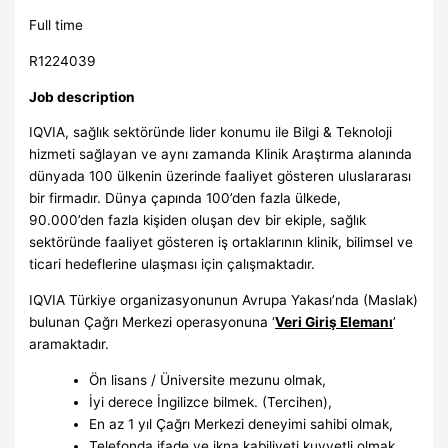
Full time
R1224039
Job description
IQVIA, sağlık sektöründe lider konumu ile Bilgi & Teknoloji
hizmeti sağlayan ve aynı zamanda Klinik Araştırma alanında
dünyada 100 ülkenin üzerinde faaliyet gösteren uluslararası
bir firmadır. Dünya çapında 100’den fazla ülkede,
90.000’den fazla kişiden oluşan dev bir ekiple, sağlık
sektöründe faaliyet gösteren iş ortaklarının klinik, bilimsel ve
ticari hedeflerine ulaşması için çalışmaktadır.
IQVIA Türkiye organizasyonunun Avrupa Yakası’nda (Maslak)
bulunan Çağrı Merkezi operasyonuna ‘
Veri Giriş Elemanı
’
aramaktadır.
Ön lisans / Üniversite mezunu olmak,
İyi derece İngilizce bilmek. (Tercihen),
En az 1 yıl Çağrı Merkezi deneyimi sahibi olmak,
Telefonda ifade ve ikna kabiliyeti kuvvetli olmak,