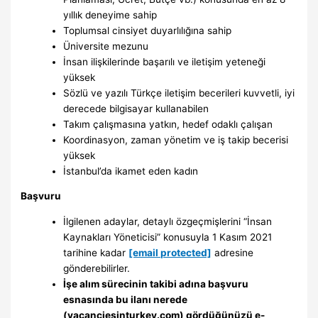
yıllık deneyime sahip
Toplumsal cinsiyet duyarlılığına sahip
Üniversite mezunu
İnsan ilişkilerinde başarılı ve iletişim yeteneği
yüksek
Sözlü ve yazılı Türkçe iletişim becerileri kuvvetli, iyi
derecede bilgisayar kullanabilen
Takım çalışmasına yatkın, hedef odaklı çalışan
Koordinasyon, zaman yönetim ve iş takip becerisi
yüksek
İstanbul’da ikamet eden kadın
Başvuru
İlgilenen adaylar, detaylı özgeçmişlerini “İnsan
Kaynakları Yöneticisi” konusuyla 1 Kasım 2021
tarihine kadar
[email protected]
adresine
gönderebilirler.
İşe alım sürecinin takibi adına başvuru
esnasında bu ilanı nerede
(vacanciesinturkey.com) gördüğünüzü e-